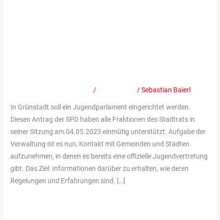
–
Bericht – Antrag der SPD-Fraktion
Antrag
der
zur Einrichtung eines
SPD-
Jugendbeirats wird mit breiter
Fraktion
Ratsmehrheit angenommen
zur
Einrichtung
Schreibe einen Kommentar
/
Mitteilungen
/
Sebastian Baierl
eines
Jugendbeirats
In Grünstadt soll ein Jugendparlament eingerichtet werden.
wird
Diesen Antrag der SPD haben alle Fraktionen des Stadtrats in
mit
seiner Sitzung am 04.05.2023 einmütig unterstützt. Aufgabe der
breiter
Verwaltung ist es nun, Kontakt mit Gemeinden und Städten
Ratsmehrheit
aufzunehmen, in denen es bereits eine offizielle Jugendvertretung
angenommen
gibt. Das Ziel: Informationen darüber zu erhalten, wie deren
Regelungen und Erfahrungen sind. […]
Weiterlesen »