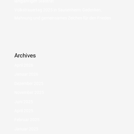
langjährigen Stadtrat
Volkstrauertag 2025 in Sausenheim: Gedenken,
Mahnung und gemeinsames Zeichen für den Frieden
Archives
April 2026
Januar 2026
Dezember 2025
November 2025
Juni 2025
April 2025
Februar 2025
Januar 2025