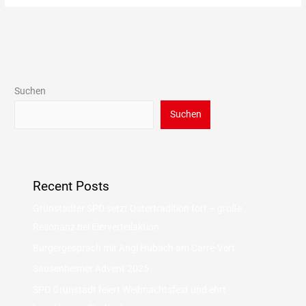
Suchen
Suchen
Recent Posts
Grünstadter SPD setzt Ostertradition fort – große
Resonanz bei Eierverteilaktion
Bürgergespräch mit Angi Hubach am Carré-Vert
Sausenheimer Advent 2025
SPD Grünstadt feiert Weihnachtsfest und ehrt