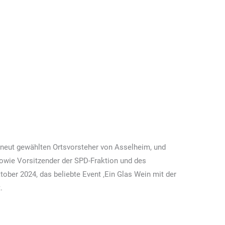
ertreff am Asselheimer
PD Grünstadt
rneut gewählten Ortsvorsteher von Asselheim, und
owie Vorsitzender der SPD-Fraktion und des
tober 2024, das beliebte Event ‚Ein Glas Wein mit der
.