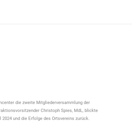
ng der Grünstadter SPD:
neue Impulse für 2025
ncenter die zweite Mitgliederversammlung der
raktionsvorsitzender Christoph Spies, MdL, blickte
 2024 und die Erfolge des Ortsvereins zurück.