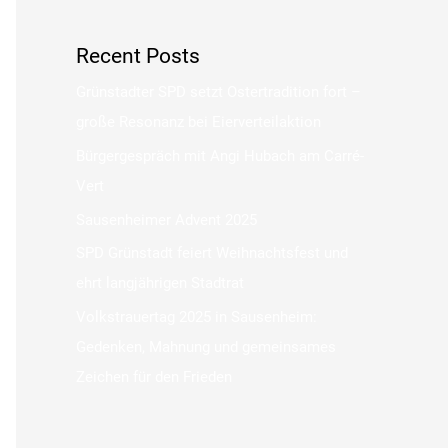
Recent Posts
Grünstadter SPD setzt Ostertradition fort –
große Resonanz bei Eierverteilaktion
Bürgergespräch mit Angi Hubach am Carré-
Vert
Sausenheimer Advent 2025
SPD Grünstadt feiert Weihnachtsfest und
ehrt langjährigen Stadtrat
Volkstrauertag 2025 in Sausenheim:
Gedenken, Mahnung und gemeinsames
Zeichen für den Frieden