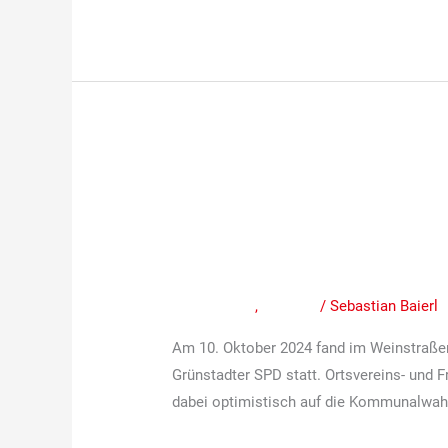
Mitgliederversammlung
der
Mitgliederversammlu
Grünstadter
SPD:
Positive Bilanz und 
Positive
Mitteilungen
,
Termine
/
Sebastian Baierl
Bilanz
und
Am 10. Oktober 2024 fand im Weinstraße
neue
Grünstadter SPD statt. Ortsvereins- und F
Impulse
dabei optimistisch auf die Kommunalwahl
für
2025