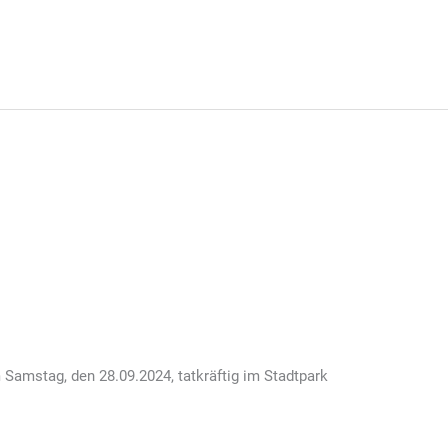
adtpark am 28.September
n was“ Aktion
Samstag, den 28.09.2024, tatkräftig im Stadtpark