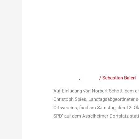
Gute
besuchter
Gute besuchter Bürg
Bürgertreff
am
Dorfanger mit der S
Asselheimer
Mitteilungen
,
Termine
/
Sebastian Baierl
Dorfanger
mit
Auf Einladung von Norbert Schott, dem e
der
Christoph Spies, Landtagsabgeordneter s
SPD
Ortsvereins, fand am Samstag, den 12. Ok
Grünstadt
SPD‘ auf dem Asselheimer Dorfplatz statt
Weiterlesen »