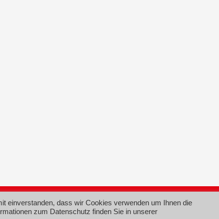
Im
mit einverstanden, dass wir Cookies verwenden um Ihnen die
ormationen zum Datenschutz finden Sie in unserer