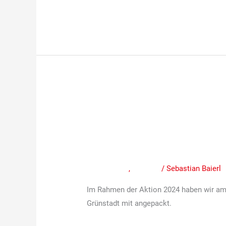
Weiterlesen »
Unser
Einsatz
Unser Einsatz im St
im
Stadtpark
bei der „Wir schaffe
am
Mitteilungen
,
Termine
/
Sebastian Baierl
28.September
bei
Im Rahmen der Aktion 2024 haben wir am 
der
Grünstadt mit angepackt.
„Wir
schaffen