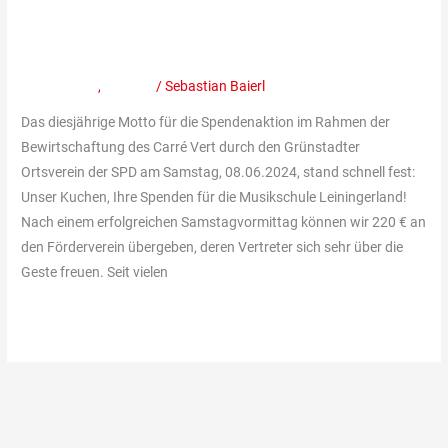
Grünstadter
Grünstadter SPD für den
SPD
Förderverein der Musikschule
für
den
Mitteilungen
,
Termine
/
Sebastian Baierl
Förderverein
Das diesjährige Motto für die Spendenaktion im Rahmen der
der
Bewirtschaftung des Carré Vert durch den Grünstadter
Musikschule
Ortsverein der SPD am Samstag, 08.06.2024, stand schnell fest:
Unser Kuchen, Ihre Spenden für die Musikschule Leiningerland!
Nach einem erfolgreichen Samstagvormittag können wir 220 € an
den Förderverein übergeben, deren Vertreter sich sehr über die
Geste freuen. Seit vielen
Weiterlesen »