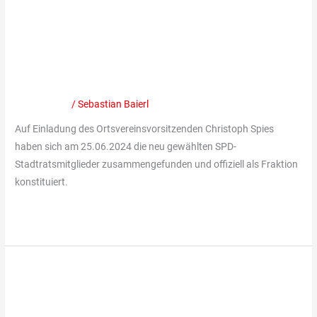
Stadtratsfraktion
Neue Stadtratsfraktion der SPD
der
SPD
konstituiert sich und wählt ihren
konstituiert
Fraktionsvorsitz
sich
und
Mitteilungen
/
Sebastian Baierl
wählt
Auf Einladung des Ortsvereinsvorsitzenden Christoph Spies
ihren
haben sich am 25.06.2024 die neu gewählten SPD-
Fraktionsvorsitz
Stadtratsmitglieder zusammengefunden und offiziell als Fraktion
konstituiert.
Weiterlesen »
Gelungene
Spendenaktion
Gelungene Spendenaktion der
der