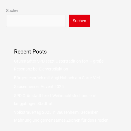
Suchen
Suchen
Recent Posts
Grünstadter SPD setzt Ostertradition fort – große
Resonanz bei Eierverteilaktion
Bürgergespräch mit Angi Hubach am Carré-Vert
Sausenheimer Advent 2025
SPD Grünstadt feiert Weihnachtsfest und ehrt
langjährigen Stadtrat
Volkstrauertag 2025 in Sausenheim: Gedenken,
Mahnung und gemeinsames Zeichen für den Frieden