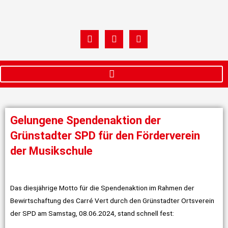
Zum
Inhalt
springen
W
F
I
h
a
n
a
c
s
t
e
t
s
b
a
a
o
g
p
o
r
p
k
a
m
Gelungene Spendenaktion der
Grünstadter SPD für den Förderverein
der Musikschule
Das diesjährige Motto für die Spendenaktion im Rahmen der
Bewirtschaftung des Carré Vert durch den Grünstadter Ortsverein
der SPD am Samstag, 08.06.2024, stand schnell fest: