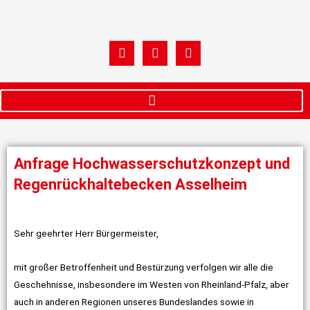
Zum
Inhalt
springen
W
F
I
h
a
n
a
c
s
t
e
t
s
b
a
a
o
g
p
o
r
p
k
a
m
Anfrage Hochwasserschutzkonzept und
Regenrückhaltebecken Asselheim
Sehr geehrter Herr Bürgermeister,
mit großer Betroffenheit und Bestürzung verfolgen wir alle die
Geschehnisse, insbesondere im Westen von Rheinland-Pfalz, aber
auch in anderen Regionen unseres Bundeslandes sowie in