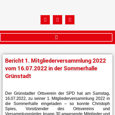
Zum
Inhalt
springen
W
F
I
h
a
n
a
c
s
t
e
t
s
b
a
a
o
g
p
o
r
p
k
a
m
Bericht 1. Mitgliederversammlung 2022
vom 16.07.2022 in der Sommerhalle
Grünstadt
Der Grünstadter Ortsverein der SPD hat am Samstag,
16.07.2022, zu seiner 1. Mitgliederversammlung 2022 in
die Sommerhalle eingeladen – so konnte Christoph
Spies, Vorsitzender des Ortsvereins und
Versammlungsleiter, knapp 30 anwesende Mitglieder und