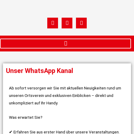
Zum
Inhalt
springen
W
F
I
h
a
n
a
c
s
t
e
t
s
b
a
a
o
g
p
o
r
p
k
a
m
Unser WhatsApp Kanal
Ab sofort versorgen wir Sie mit aktuellen Neuigkeiten rund um
unseren Ortsverein und exklusiven Einblicken – direkt und
unkompliziert auf Ihr Handy.
Was erwartet Sie?
✔ Erfahren Sie aus erster Hand über unsere Veranstaltungen.