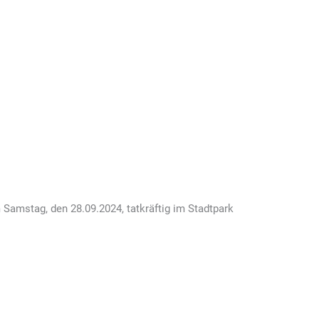
adtpark am 28.September
n was“ Aktion
Samstag, den 28.09.2024, tatkräftig im Stadtpark