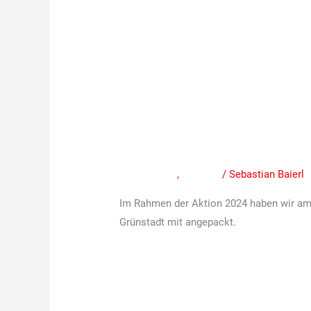
Unser
Einsatz
Unser Einsatz im St
im
Stadtpark
bei der „Wir schaffe
am
Mitteilungen
,
Termine
/
Sebastian Baierl
28.September
bei
Im Rahmen der Aktion 2024 haben wir am 
der
Grünstadt mit angepackt.
„Wir
schaffen
Weiterlesen »
was“
Aktion