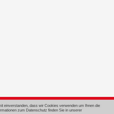
Im
mit einverstanden, dass wir Cookies verwenden um Ihnen die
ormationen zum Datenschutz finden Sie in unserer