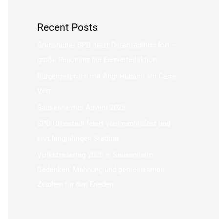
Recent Posts
Grünstadter SPD setzt Ostertradition fort –
große Resonanz bei Eierverteilaktion
Bürgergespräch mit Angi Hubach am Carré-
Vert
Sausenheimer Advent 2025
SPD Grünstadt feiert Weihnachtsfest und
ehrt langjährigen Stadtrat
Volkstrauertag 2025 in Sausenheim:
Gedenken, Mahnung und gemeinsames
Zeichen für den Frieden