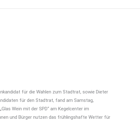
gertreff der SPD Grünstadt
rünstadt am 27.04.2024
enkandidat für die Wahlen zum Stadtrat, sowie Dieter
andidaten für den Stadtrat, fand am Samstag,
 „Glas Wein mit der SPD“ am Kegelcenter im
nnen und Bürger nutzen das frühlingshafte Wetter für