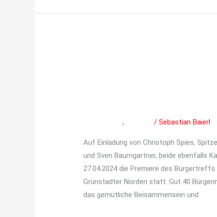
Bericht
–
Bericht – Erster Bür
Erster
Bürgertreff
am Kegelcenter in G
der
Mitteilungen
,
Termine
/
Sebastian Baierl
SPD
Grünstadt
Auf Einladung von Christoph Spies, Spitz
am
und Sven Baumgartner, beide ebenfalls K
Kegelcenter
27.04.2024 die Premiere des Bürgertreffs
in
Grünstadter Norden statt. Gut 40 Bürgeri
Grünstadt
das gemütliche Beisammensein und
am
27.04.2024