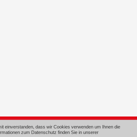
Im
mit einverstanden, dass wir Cookies verwenden um Ihnen die
ormationen zum Datenschutz finden Sie in unserer