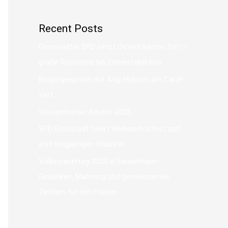
Recent Posts
Grünstadter SPD setzt Ostertradition fort –
große Resonanz bei Eierverteilaktion
Bürgergespräch mit Angi Hubach am Carré-
Vert
Sausenheimer Advent 2025
SPD Grünstadt feiert Weihnachtsfest und
ehrt langjährigen Stadtrat
Volkstrauertag 2025 in Sausenheim:
Gedenken, Mahnung und gemeinsames
Zeichen für den Frieden