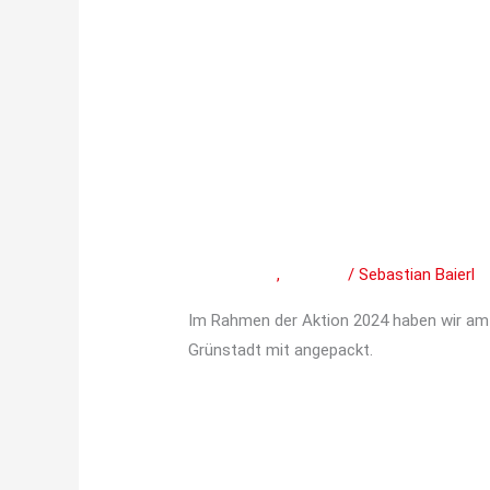
Unser
Einsatz
Unser Einsatz im S
im
Stadtpark
bei der „Wir schaffe
am
Mitteilungen
,
Termine
/
Sebastian Baierl
28.September
bei
Im Rahmen der Aktion 2024 haben wir am 
der
Grünstadt mit angepackt.
„Wir
schaffen
Weiterlesen »
was“
Aktion