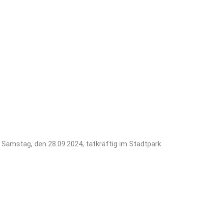
tadtpark am 28.September
n was“ Aktion
Samstag, den 28.09.2024, tatkräftig im Stadtpark