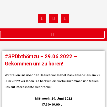
Zum
Inhalt
springen
W
F
I
h
a
n
a
c
s
t
e
t
s
b
a
a
o
g
p
o
r
p
k
a
m
#SPDbthörtzu – 29.06.2022 –
Gekommen um zu hören!
Wir freuen uns über den Besuch von Isabel Mackensen-Geis am 29.
Juni 2022! Wir laden Sie herzlich ein vorbeizukommen und freuen
uns auf interessante Gespräche!
Mittwoch, 29. Juni 2022
17.30-19.00 Uhr