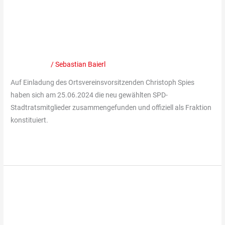
Neue Stadtratsfraktion der SPD
der
SPD
konstituiert sich und wählt ihren
konstituiert
Fraktionsvorsitz
sich
und
Mitteilungen
/
Sebastian Baierl
wählt
Auf Einladung des Ortsvereinsvorsitzenden Christoph Spies
ihren
haben sich am 25.06.2024 die neu gewählten SPD-
Fraktionsvorsitz
Stadtratsmitglieder zusammengefunden und offiziell als Fraktion
konstituiert.
Weiterlesen »
Gelungene
Spendenaktion
Gelungene Spendenaktion der
der
Grünstadter
Grünstadter SPD für den