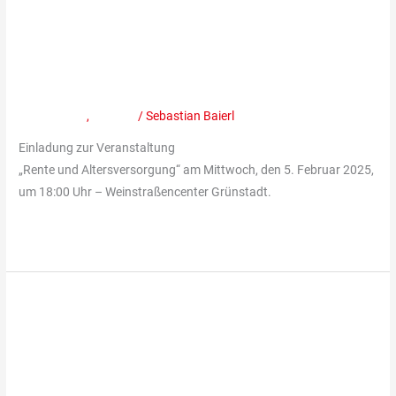
–
Veranstaltung – Rente und
Rente
und
Altersvorsorge am 5. Februar
Altersvorsorge
2025
am
5.
Mitteilungen
,
Termine
/
Sebastian Baierl
Februar
Einladung zur Veranstaltung
2025
„Rente und Altersversorgung“ am Mittwoch, den 5. Februar 2025,
um 18:00 Uhr – Weinstraßencenter Grünstadt.
Weiterlesen »
Parteivorstand
nominiert
Parteivorstand nominiert
Christoph
Spies
Christoph Spies als
als