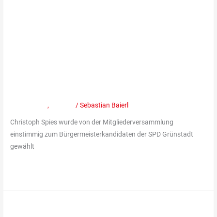
Spies
Christoph Spies von der
von
der
Mitgliederversammlung
Mitgliederversammlung
einstimmig zum
einstimmig
Bürgermeisterkandidaten der
zum
Bürgermeisterkandidaten
SPD Grünstadt gewählt
der
Mitteilungen
,
Termine
/
Sebastian Baierl
SPD
Grünstadt
Christoph Spies wurde von der Mitgliederversammlung
gewählt
einstimmig zum Bürgermeisterkandidaten der SPD Grünstadt
gewählt
Weiterlesen »
Veranstaltung