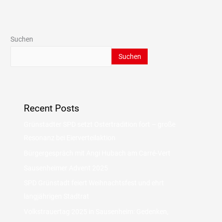
Suchen
Suchen
Recent Posts
Grünstadter SPD setzt Ostertradition fort – große
Resonanz bei Eierverteilaktion
Bürgergespräch mit Angi Hubach am Carré-Vert
Sausenheimer Advent 2025
SPD Grünstadt feiert Weihnachtsfest und ehrt
langjährigen Stadtrat
Volkstrauertag 2025 in Sausenheim: Gedenken,