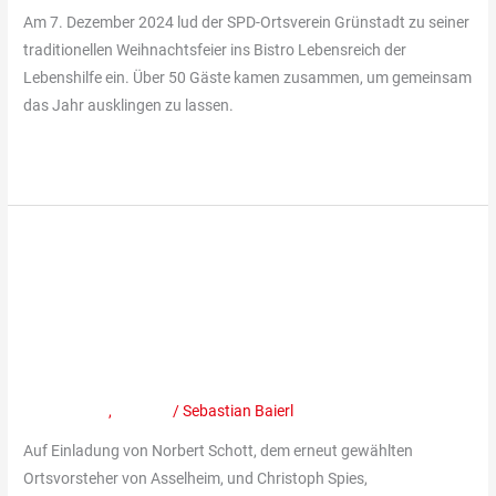
und
Am 7. Dezember 2024 lud der SPD-Ortsverein Grünstadt zu seiner
großen
traditionellen Weihnachtsfeier ins Bistro Lebensreich der
Ankündigungen
Lebenshilfe ein. Über 50 Gäste kamen zusammen, um gemeinsam
das Jahr ausklingen zu lassen.
Weiterlesen »
Gute
besuchter
Gute besuchter Bürgertreff am
Bürgertreff
am
Asselheimer Dorfanger mit der
Asselheimer
SPD Grünstadt
Dorfanger
mit
Mitteilungen
,
Termine
/
Sebastian Baierl
der
Auf Einladung von Norbert Schott, dem erneut gewählten
SPD
Ortsvorsteher von Asselheim, und Christoph Spies,
Grünstadt