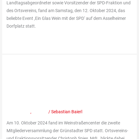
Landtagsabgeordneter sowie Vorsitzender der SPD-Fraktion und
des Ortsvereins, fand am Samstag, den 12. Oktober 2024, das
beliebte Event ‚Ein Glas Wein mit der SPD‘ auf dem Asselheimer
Dorfplatz statt.
Weiterlesen »
Mitgliederversammlung
der
Mitgliederversammlung der
Grünstadter
SPD:
Grünstadter SPD: Positive Bilanz
Positive
und neue Impulse für 2025
Bilanz
und
Mitteilungen
,
Termine
/
Sebastian Baierl
neue
Am 10. Oktober 2024 fand im Weinstraßencenter die zweite
Impulse
Mitgliederversammlung der Grünstadter SPD statt. Ortsvereins-
für
und Fraktionsvorsitzender Christoph Spies, MdL, blickte dabei