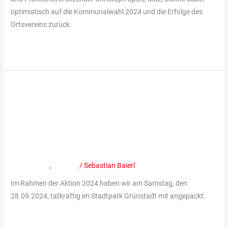
2025
optimistisch auf die Kommunalwahl 2024 und die Erfolge des
Ortsvereins zurück.
Weiterlesen »
Unser
Einsatz
Unser Einsatz im Stadtpark am
im
Stadtpark
28.September bei der „Wir
am
schaffen was“ Aktion
28.September
bei
Mitteilungen
,
Termine
/
Sebastian Baierl
der
Im Rahmen der Aktion 2024 haben wir am Samstag, den
„Wir
28.09.2024, tatkräftig im Stadtpark Grünstadt mit angepackt.
schaffen
was“
Weiterlesen »
Aktion