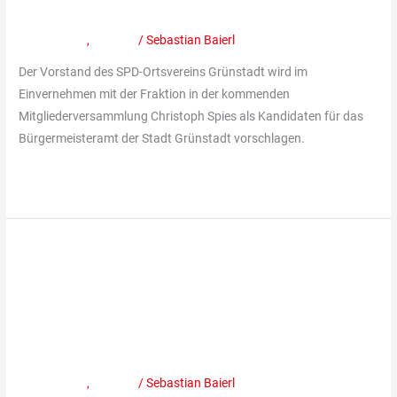
Bürgermeisterkandidaten
Bürgermeisterkandidaten
Mitteilungen
,
Termine
/
Sebastian Baierl
Der Vorstand des SPD-Ortsvereins Grünstadt wird im
Einvernehmen mit der Fraktion in der kommenden
Mitgliederversammlung Christoph Spies als Kandidaten für das
Bürgermeisteramt der Stadt Grünstadt vorschlagen.
Weiterlesen »
Gemütliche
Weihnachtsfeier
Gemütliche Weihnachtsfeier der
der
SPD
SPD Grünstadt mit Ehrungen und
Grünstadt
großen Ankündigungen
mit
Ehrungen
Mitteilungen
,
Termine
/
Sebastian Baierl