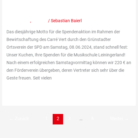
SPD
Förderverein der Musikschule
für
den
Mitteilungen
,
Termine
/
Sebastian Baierl
Förderverein
Das diesjährige Motto für die Spendenaktion im Rahmen der
der
Bewirtschaftung des Carré Vert durch den Grünstadter
Musikschule
Ortsverein der SPD am Samstag, 08.06.2024, stand schnell fest:
Unser Kuchen, Ihre Spenden für die Musikschule Leiningerland!
Nach einem erfolgreichen Samstagvormittag können wir 220 € an
den Förderverein übergeben, deren Vertreter sich sehr über die
Geste freuen. Seit vielen
Weiterlesen »
←
Zurück
1
2
3
…
5
Weiter
→