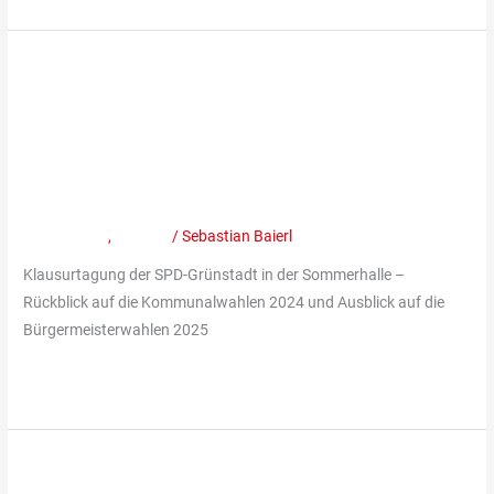
Klausurtagung
der
Klausurtagung der Grünstadter
Grünstadter
SPD
SPD am 31.08.2024 in der
am
Sommerhalle
31.08.2024
in
Mitteilungen
,
Termine
/
Sebastian Baierl
der
Klausurtagung der SPD-Grünstadt in der Sommerhalle –
Sommerhalle
Rückblick auf die Kommunalwahlen 2024 und Ausblick auf die
Bürgermeisterwahlen 2025
Weiterlesen »
Neue
Stadtratsfraktion