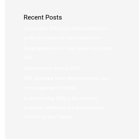
Recent Posts
Grünstadter SPD setzt Ostertradition fort –
große Resonanz bei Eierverteilaktion
Bürgergespräch mit Angi Hubach am Carré-
Vert
Sausenheimer Advent 2025
SPD Grünstadt feiert Weihnachtsfest und
ehrt langjährigen Stadtrat
Volkstrauertag 2025 in Sausenheim:
Gedenken, Mahnung und gemeinsames
Zeichen für den Frieden