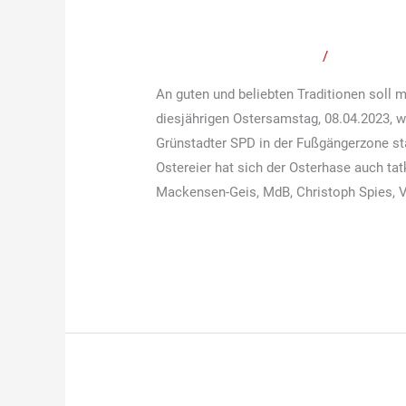
Aktion
am Ostersamstag 20
der
Schreibe einen Kommentar
/
Mitteilunge
Grünstadter
SPD
An guten und beliebten Traditionen soll 
am
diesjährigen Ostersamstag, 08.04.2023, w
Ostersamstag
Grünstadter SPD in der Fußgängerzone stat
2023
Ostereier hat sich der Osterhase auch tatk
am
Mackensen-Geis, MdB, Christoph Spies, V
08.04.2023
Weiterlesen »