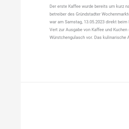
Der erste Kaffee wurde bereits um kurz n
Freundeskreises
betreiber des Gründstadter Wochenmarkt
der
war am Samstag, 13.05.2023 direkt beim 
Stadtbücherei
Vert zur Ausgabe von Kaffee und Kuchen
ein
Würstchengulasch vor. Das kulinarische
voller
Erfolg
Weiterlesen »
am
13.05.2024
Bericht
–
Bericht – Ostereier-
Ostereier-