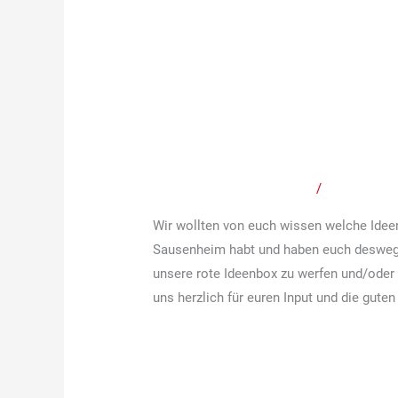
Eure
Ideen
Eure Ideen für uns
für
unsere
Schreibe einen Kommentar
/
Mitteilunge
Kommune!
Wir wollten von euch wissen welche Ideen
Sausenheim habt und haben euch deswege
unsere rote Ideenbox zu werfen und/oder
uns herzlich für euren Input und die gut
Weiterlesen »