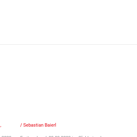
rein Grünstadt wählt
die Amtsperiode 2023 bis
n
,
Termine
/
Sebastian Baierl