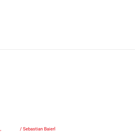
tion der Grünstadter SPD
ses der Stadtbücherei ein
05.2024
n
,
Termine
/
Sebastian Baierl