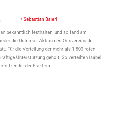
23 am 08.04.2023
n
,
Termine
/
Sebastian Baierl
man bekanntlich festhalten, und so fand am
ieder die Ostereier-Aktion des Ortsvereins der
t. Für die Verteilung der mehr als 1.800 roten
räftige Unterstützung geholt: So verteilten Isabel
orsitzender der Fraktion