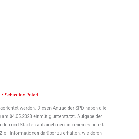
 SPD-Fraktion zur
gendbeirats wird mit breiter
nommen
n
/
Sebastian Baierl
ngerichtet werden. Diesen Antrag der SPD haben alle
g am 04.05.2023 einmütig unterstützt. Aufgabe der
inden und Städten aufzunehmen, in denen es bereits
 Ziel: Informationen darüber zu erhalten, wie deren