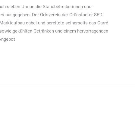
ach sieben Uhr an die Standbetreiberinnen und -
es ausgegeben: Der Ortsverein der Grünstadter SPD
Marktaufbau dabei und bereitete seinerseits das Carré
 sowie gekühlten Getränken und einem hervorragenden
 Angebot
Aktion der Grünstadter SPD