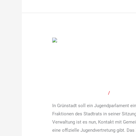
Bericht
–
Bericht – Antrag der
Antrag
der
Einrichtung eines Ju
SPD-
Ratsmehrheit ange
Fraktion
zur
Schreibe einen Kommentar
/
Mitteilunge
Einrichtung
In Grünstadt soll ein Jugendparlament ei
eines
Fraktionen des Stadtrats in seiner Sitzun
Jugendbeirats
Verwaltung ist es nun, Kontakt mit Geme
wird
eine offizielle Jugendvertretung gibt. Das
mit