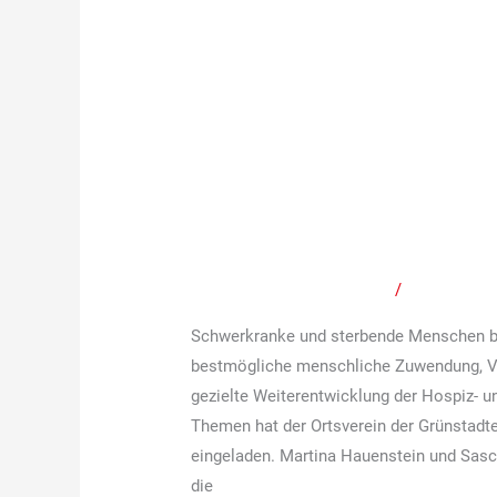
Bericht
–
Bericht –
Veranstalt
Veranstaltung
„Palliativversorgung“
am 22.03.2023 mit G
am
Clemens Hoch und dr
22.03.2023
mit
ambulanter und stati
Gesundheitsminister
Region
Clemens
Hoch
Schreibe einen Kommentar
/
Mitteilunge
und
Schwerkranke und sterbende Menschen ben
drei
bestmögliche menschliche Zuwendung, Ver
Vertreterinnen
gezielte Weiterentwicklung der Hospiz- u
ambulanter
Themen hat der Ortsverein der Grünstadt
und
eingeladen. Martina Hauenstein und Sasc
stationärer
die
Versorgung