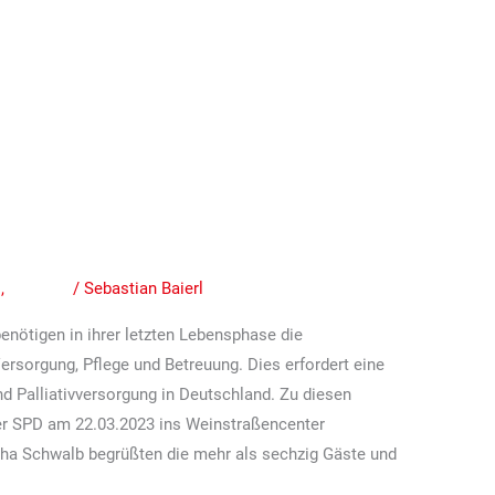
ung „Palliativversorgung“
esundheitsminister
ei Vertreterinnen
onärer Versorgung in der
n
,
Termine
/
Sebastian Baierl
ötigen in ihrer letzten Lebensphase die
sorgung, Pflege und Betreuung. Dies erfordert eine
nd Palliativversorgung in Deutschland. Zu diesen
er SPD am 22.03.2023 ins Weinstraßencenter
ha Schwalb begrüßten die mehr als sechzig Gäste und